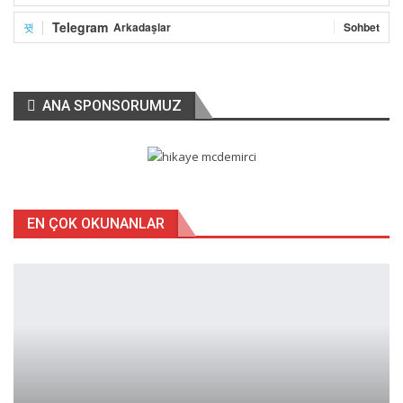
Telegram
Arkadaşlar
Sohbet
ANA SPONSORUMUZ
“HAFTA SONU KISITLAMASI
HAFTA İÇİNE YAYILABİLİR”
EN ÇOK OKUNANLAR
Hafta sonunda olan kısıtlama hafta içine yayılabilir. Şu anda saat
10:00 ile akşam 20:00 saatleri arasında faaliyetine devam eden
AVM gibi yerlerde çalışma saatleri sınırlandırılabilir, sokağa çıkış
serbestisi belirli meslekteki kişiler için gerekli olabilir ama ümit
ediyoruz ki alternatiflere hiç gerek kalmasın.”