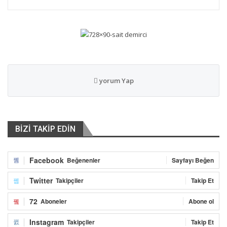
“Bireysel olarak uyacağımız tedbirlerle birlikte kamusal olarak
alınan tedbirlerin etkili olacağını düşünüyorum. Artık herkeste, o
pandeminin ilk zamanlarında olduğu duyarlılık oluşmaya başladı.
İnsanların birçoğu bu hastalığın ne kadar ciddi olabildiğini ve
evlerde vakit gerçirmek gerektiğini biliyor.
yorum Yap
İki hafta içinde bireysel tedbirlerle birlikte bir etki olacağını
düşünüyorum ama bütün bunlara rağmen bireysel tedbirlere
uymamakta ısrar edersek, kısıtlamalara uymamaya devam
edersek daha sert kısıtlamalar da bizi bekliyor. Evlerde de
BİZİ TAKİP EDİN
toplanmamak gerekiyor. Bu dönemde zorunlu haller dışında
kesinlikle ev ziyaretleri olmamalı.
Facebook
Beğenenler
Sayfayı Beğen
Twitter
Takipçiler
Takip Et
72
Aboneler
Abone ol
Instagram
Takipçiler
Takip Et