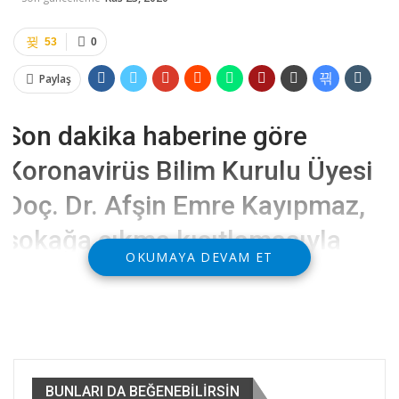
53
0
Paylaş
Son dakika haberine göre
Koronavirüs Bilim Kurulu Üyesi
Doç. Dr. Afşin Emre Kayıpmaz,
sokağa çıkma kısıtlamasıyla
OKUMAYA DEVAM ET
ilgili “Hafta sonunda olan
kısıtlama hafta içine yayılabilir,
ümit ediyorum ki hiç gerek
kalmasın” dedi
BUNLARI DA BEĞENEBILIRSIN