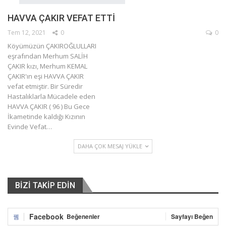
HAVVA ÇAKIR VEFAT ETTİ
Tem 12, 2021
0
0
Köyümüzün ÇAKIROĞLULLARI
eşrafından Merhum SALİH
ÇAKIR kızı, Merhum KEMAL
ÇAKIR'ın eşi HAVVA ÇAKIR
vefat etmiştir.
Bir Süredir
Hastalıklarla Mücadele eden
HAVVA ÇAKIR ( 96 ) Bu Gece
İkametinde kaldığı Kızının
Evinde Vefat
…
DAHA ÇOK MESAJ YÜKLE
BİZİ TAKİP EDİN
Facebook
Beğenenler
Sayfayı Beğen