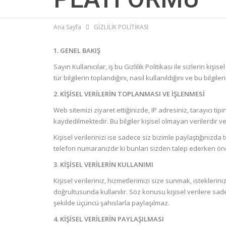
Ana Sayfa
GİZLİLİK POLİTİKASI
1. GENEL BAKIŞ
Sayın Kullanıcılar, iş bu Gizlilik Politikası ile sizlerin kiş
tür bilgilerin toplandığını, nasıl kullanıldığını ve bu bilgil
2. KİŞİSEL VERİLERİN TOPLANMASI VE İŞLENMESİ
Web sitemizi ziyaret ettiğinizde, IP adresiniz, tarayıcı tipin
kaydedilmektedir. Bu bilgiler kişisel olmayan verilerdir ve
Kişisel verilerinizi ise sadece siz bizimle paylaştığınızda 
telefon numaranızdır ki bunları sizden talep ederken önce
3. KİŞİSEL VERİLERİN KULLANIMI
Kişisel verileriniz, hizmetlerimizi size sunmak, istekleri
doğrultusunda kullanılır. Söz konusu kişisel verilere sadec
şekilde üçüncü şahıslarla paylaşılmaz.
4. KİŞİSEL VERİLERİN PAYLAŞILMASI