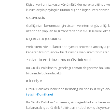
Kişisel verileriniz, yasal yükümlülükler gerektirdiğinde v
kurumlarıyla paylaşılır. Bunun dışında kişisel verileriniz
5. GÜVENLİK
Gizliliğinizin korunması için sistem ve internet güvenliğ
üzerinden yapılan bilgi transferlerinin %100 güvenli olmad
6. ÇEREZLER (COOKIES)
Web sitemizde kullanıcı deneyimini arttırmak amacıyla çe
kapatabilirsiniz, ancak bu durumda web sitemizin bazı öze
7. GİZLİLİK POLİTİKASININ DEĞİŞTİRİLMESİ
Bu Gizlilik Politikası’nı gerektiği zaman değiştirme hakkım
bildirimde bulunulacaktır.
8. İLETİŞİM
Gizlilik Politikası hakkında herhangi bir sorunuz veya ön
iletisim@cimilit.net
Bu Gizlilik Politikası’nın amacı, siz değerli kullanıcılarım
kullanarak iş bu Gizlilik Politikası’nı kabul etmiş oluyorsu