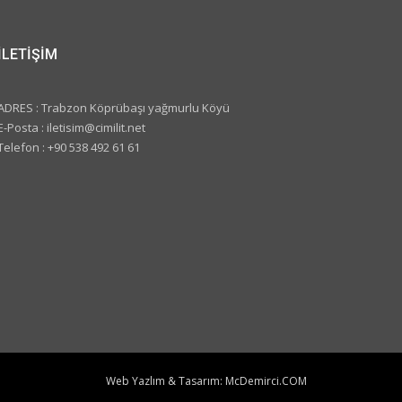
İLETİŞİM
ADRES : Trabzon Köprübaşı yağmurlu Köyü
E-Posta : iletisim@cimilit.net
Telefon : +90 538 492 61 61
Web Yazlım & Tasarım:
McDemirci.COM