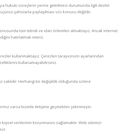
eya hukuki süreçlerin yerine getirilmesi durumunda ilgili devlet
in üçüncü şahıslarla paylaşılması söz konusu değildir.
i konusunda tüm teknik ve idari önlemleri almaktayız. Ancak internet
ığını hatırlatmak isteriz.
rezler kullanmaktayız. Çerezleri tarayıcınızın ayarlarından
lliklerini kullanamayabilirsiniz.
ız saklıdır. Herhangi bir değişiklik olduğunda sizlere
eriniz varsa bizimle iletişime geçmekten çekinmeyin.
ızın kişisel verilerinin korunmasını sağlamaktır. Web sitemizi
nuz.