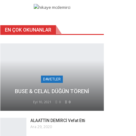
EN ÇOK OKUNANLAR
DAVETLER
BUSE & CELAL DÜĞÜN TÖRENİ
Eyl 10, 2021
0
0
ALAATTİN DEMİRCİ Vefat Etti
Ara 29, 2020