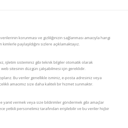
isel verilerinin korunması ve gizliliğinizin sağlanması amacıyla hangi
erin kimlerle paylaşıldığını sizlere açıklamaktayız.
iz, işletim sisteminiz gibi teknik bilgiler otomatik olarak
 web sitesinin düzgün çalışabilmesi için gereklidir.
toplarız. Bu veriler genellikle isminiz, e-posta adresiniz veya
likli amacımız size daha kaliteli bir hizmet sunmaktır.
nize yanıt vermek veya size bildirimler göndermek gibi amaçlar
e yetkili personelimiz tarafından erişilebilir ve bu veriler hiçbir