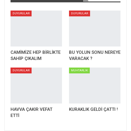
DUYURULAR
DUYURULAR
CAMİMİZE HEP BİRLİKTE
BU YOLUN SONU NEREYE
SAHİP ÇIKALIM
VARACAK ?
Tonya ilçesi Karşular Mahallesi’nde yaşayanların yaz
dönemlerini geçirdiği Düzköy ilçesindeki Kumanandoz Yaylası,
DUYURULAR
MUHTARLIK
havaların soğumasıyla boşaldı. Vatandaşların soğuyan havayla
birlikte köylerine dönmesi üzerine boşalan yayla evleri kimliği
belirsiz kişi ya da kişiler tarafından soyuldu.
HAVVA ÇAKIR VEFAT
KURAKLIK GELDİ ÇATTI !
ETTİ