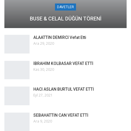
DAVETLER
BUSE & CELAL DÜĞÜN TÖRENİ
ALAATTİN DEMİRCİ Vefat Etti
Ara 29, 2020
İBRAHİM KOLBASAR VEFAT ETTİ
Kas 30, 2020
HACI ASLAN BURTUL VEFAT ETTİ
Yaylacılardan geri dönüşlerinde evlerinde terör örgütü
Eyl 27, 2021
üyeleri tarafından kullanılabileceği düşünülen yaşam
malzemesi bırakmamalarını isteyen jandarma, vatandaşları
dikkatli olması yönünde uyarıyor. Komando timleri de
SEBAHATTİN CAN VEFAT ETTİ
yaylalarda operasyonlarını sıklaştırdı.
Ara 9, 2020