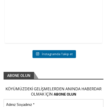
kaçmak zorunda kaldıkları hatırlatıldı. Açıklamada, “Bölgede
emniyet ve asayişin sağlanmasına yönelik operasyonlar
kararlılıkla ve aralıksız devam ediyor. Terörist unsurların
yaşamlarını yayla evlerinden hırsızlık yaparak bırakılan
erzaklarla sağladığı bilinmektedir. Bu duruma engel olmak ve
barınma imkanlarını boşa çıkarmak maksadıyla yayla evi
sahiplerinin kış döneminde evlerde erzak ve yaşam
malzemesi pil, akü, ilaç, suni gübre, ocak, küçük ev aletleri
bırakmaması kamuoyunun bilgisine sunulur” denildi.
İnstagramda Takip et
Kaynak : https://www.hurriyet.com.tr/gundem/son-dakika-
haberler-trabzonda-yaylada-alarm-komandolar-
ABONE OLUN
operasyonlari-arttirdi-41674413
KÖYÜMÜZDEKİ GELİŞMELERDEN ANINDA HABERDAR
ABONE OLUN
OLMAK İÇİN