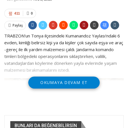
411
0
Paylaş
TRABZON’un Tonya ilçesindeki Kumanandoz Yaylası’ndaki 6
evden, kimliği belirsiz kişi ya da kişiler çok sayıda eşya ve araç
-gereç ile ilk yardım malzemesi çaldı. Jandarma komando
timleri bölgedeki operasyonlarını sıklaştırırken, valilik,
vatandaşlardan köylerine dönerken yayla evlerinde yaşam
malzemesi bırakmamalarını istedi.
OKUMAYA DEVAM ET
BUNLARI DA BEĞENEBILIRSIN