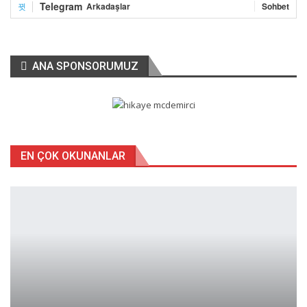
Telegram
Arkadaşlar
Sohbet
Kapıları kırılarak girilen 6 yayla evinden çok sayıda eşya ve
araç-gereç ile ilk yardım malzemesi çalındı. Düzköy İlçe
Jandarma Komutanlığı ekipleri, çok yönlü soruşturma
başlatırken, yayla evlerinin kış mevsiminde terör örgütü
ANA SPONSORUMUZ
üyelerince kullanılmasının önüne geçmek için jandarma evleri
tek tek kontrol ediyor.
EN ÇOK OKUNANLAR