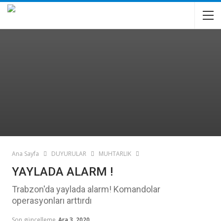
Ana Sayfa
DUYURULAR
MUHTARLIK
YAYLADA ALARM !
Trabzon'da yaylada alarm! Komandolar
operasyonları arttırdı
Son güncelleme
Ara 3, 2020