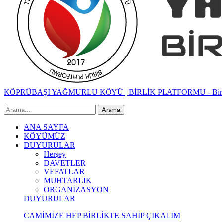
KÖPRÜBAŞI YAĞMURLU KÖYÜ | BİRLİK PLATFORMU - Birlik
ANA SAYFA
KÖYÜMÜZ
DUYURULAR
Herşey
DAVETLER
VEFATLAR
MUHTARLIK
ORGANİZASYON
DUYURULAR
CAMİMİZE HEP BİRLİKTE SAHİP ÇIKALIM