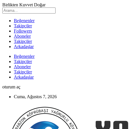
Birlikten Kuvvet Doğar
Beğenenler
Takipçiler
Followers
Aboneler
Takipçiler
Arkadaşlar
Beğenenler
Takipçiler
Aboneler
Takipçiler
Arkadaşlar
oturum aç
Cuma, Ağustos 7, 2026