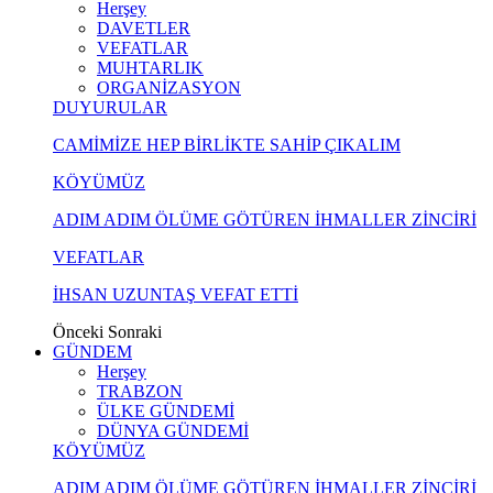
Herşey
DAVETLER
VEFATLAR
MUHTARLIK
ORGANİZASYON
DUYURULAR
CAMİMİZE HEP BİRLİKTE SAHİP ÇIKALIM
KÖYÜMÜZ
ADIM ADIM ÖLÜME GÖTÜREN İHMALLER ZİNCİRİ
VEFATLAR
İHSAN UZUNTAŞ VEFAT ETTİ
Önceki
Sonraki
GÜNDEM
Herşey
TRABZON
ÜLKE GÜNDEMİ
DÜNYA GÜNDEMİ
KÖYÜMÜZ
ADIM ADIM ÖLÜME GÖTÜREN İHMALLER ZİNCİRİ