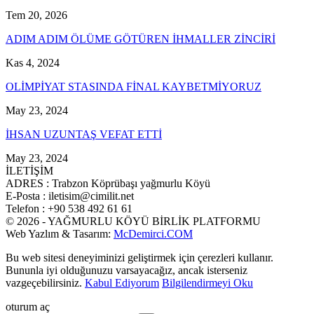
Tem 20, 2026
ADIM ADIM ÖLÜME GÖTÜREN İHMALLER ZİNCİRİ
Kas 4, 2024
OLİMPİYAT STASINDA FİNAL KAYBETMİYORUZ
May 23, 2024
İHSAN UZUNTAŞ VEFAT ETTİ
May 23, 2024
İLETİŞİM
ADRES : Trabzon Köprübaşı yağmurlu Köyü
E-Posta : iletisim@cimilit.net
Telefon : +90 538 492 61 61
© 2026 - YAĞMURLU KÖYÜ BİRLİK PLATFORMU
Web Yazlım & Tasarım:
McDemirci.COM
Bu web sitesi deneyiminizi geliştirmek için çerezleri kullanır.
Bununla iyi olduğunuzu varsayacağız, ancak isterseniz
vazgeçebilirsiniz.
Kabul Ediyorum
Bilgilendirmeyi Oku
oturum aç