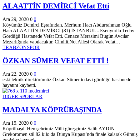
ALAATTİN DEMİRCİ Vefat Etti
Ara 29, 2020
0
0
Köyümüz Demirci Eşrafından, Merhum Hacı Abdurrahman Oğlu
Hacı ALAATTİN DEMİRCİ (81) İSTANBUL - Esenyurtta Tedavi
Gördüğü Hastanede Vefat Etti. Cenaze Merasimi Bugün Avcılar
Mezarlığında yapılacaktır. Cimilit.Net Ailesi Olarak Vefat…
TRABZONSPOR
ÖZKAN SÜMER VEFAT ETTİ !
Ara 22, 2020
0
0
eski teknik direktörümüz Özkan Sümer tedavi gördüğü hastanede
hayatını kaybetti.
DİĞER SPORLAR
MADALYA KÖPRÜBAŞINDA
Ara 15, 2020
0
0
Köprübaşılı Hemşehrimiz Milli güreşçimiz Salih AYDIN
Grekoromen stil 82 kilo da Dünya Kupası’nda finale kalarak Gümüş
madalya kazandı