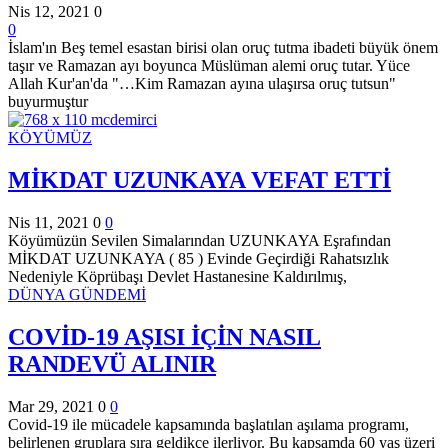
Nis 12, 2021
0
0
İslam'ın Beş temel esastan birisi olan oruç tutma ibadeti büyük önem
taşır ve Ramazan ayı boyunca Müslüman alemi oruç tutar. Yüce
Allah Kur'an'da "…Kim Ramazan ayına ulaşırsa oruç tutsun"
buyurmuştur
KÖYÜMÜZ
MİKDAT UZUNKAYA VEFAT ETTİ
Nis 11, 2021
0
0
Köyümüzün Sevilen Simalarından UZUNKAYA Eşrafından
MİKDAT UZUNKAYA ( 85 ) Evinde Geçirdiği Rahatsızlık
Nedeniyle Köprübaşı Devlet Hastanesine Kaldırılmış,
DÜNYA GÜNDEMİ
COVİD-19 AŞISI İÇİN NASIL
RANDEVÜ ALINIR
Mar 29, 2021
0
0
Covid-19 ile mücadele kapsamında başlatılan aşılama programı,
belirlenen gruplara sıra geldikçe ilerliyor. Bu kapsamda 60 yaş üzeri