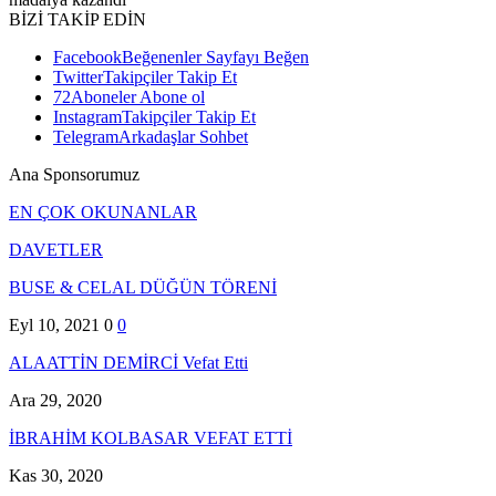
BİZİ TAKİP EDİN
Facebook
Beğenenler
Sayfayı Beğen
Twitter
Takipçiler
Takip Et
72
Aboneler
Abone ol
Instagram
Takipçiler
Takip Et
Telegram
Arkadaşlar
Sohbet
Ana Sponsorumuz
EN ÇOK OKUNANLAR
DAVETLER
BUSE & CELAL DÜĞÜN TÖRENİ
Eyl 10, 2021
0
0
ALAATTİN DEMİRCİ Vefat Etti
Ara 29, 2020
İBRAHİM KOLBASAR VEFAT ETTİ
Kas 30, 2020