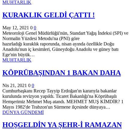
MUHTARLIK
KURAKLIK GELDİ ÇATTI !
May 12, 2021
0
0
Meteoroloji Genel Müdürlüğü'nün, Standart Yağış İndeksi (SPI) ve
Normalin Yüzdesi Metodu'na (PNI) göre
hazırladığı kuraklık raporunda, nisan ayında özellikle Doğu
Anadolu'nun iç kesimleri, Güneydoğu Anadolu ve güney batı
Ege'nin büyük…
MUHTARLIK
KÖPRÜBAŞINDAN 1 BAKAN DAHA
Nis 21, 2021
0
0
Cumhurbaşkanı Recep Tayyip Erdoğan'ın kararıyla bakanlar
kurulunda revizyon yapıldı. Ticaret Bakanlığı'na Köprübaşılı
Hemşerimiz Mehmet Muş atandı.
MEHMET MUŞ KİMDİR?
1
Mayıs 1982'de Trabzon'un Sürmene ilçesinde dünyaya
…
DÜNYA GÜNDEMİ
HOŞGELDİN YA ŞEHR-İ RAMAZAN