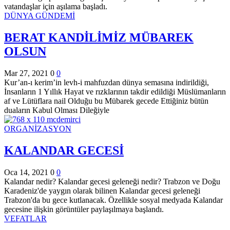
vatandaşlar için aşılama başladı.
DÜNYA GÜNDEMİ
BERAT KANDİLİMİZ MÜBAREK
OLSUN
Mar 27, 2021
0
0
Kur’an-ı kerim’in levh-i mahfuzdan dünya semasına indirildiği,
İnsanların 1 Yıllık Hayat ve rızklarının takdir edildiği Müslümanların
af ve Lütüflara nail Olduğu bu Mübarek gecede Ettiğiniz bütün
duaların Kabul Olması Dileğiyle
ORGANİZASYON
KALANDAR GECESİ
Oca 14, 2021
0
0
Kalandar nedir? Kalandar gecesi geleneği nedir? Trabzon ve Doğu
Karadeniz'de yaygın olarak bilinen Kalandar gecesi geleneği
Trabzon'da bu gece kutlanacak. Özellikle sosyal medyada Kalandar
gecesine ilişkin görüntüler paylaşılmaya başlandı.
VEFATLAR