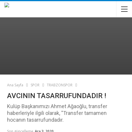
Ana Sayfa
SPOR
TRABZONSPOR
AVCININ TASARRUFUNDADIR !
Kulüp Başkanımızı Ahmet Ağaoğlu, transfer
haberleriyle ilgili olarak, "Transfer tamamen
hocanın tasarrufundadır.
Son güncelleme
Ara 3, 2020