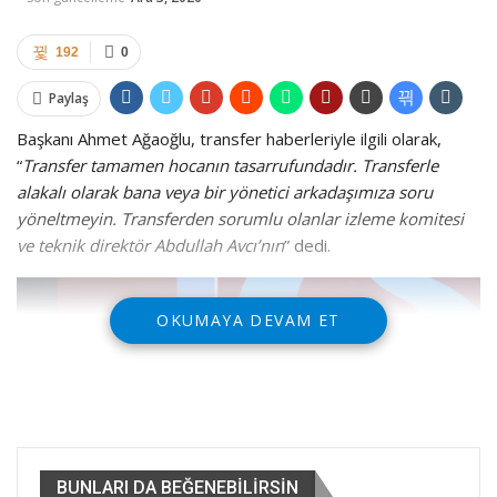
192
0
Paylaş
Başkanı Ahmet Ağaoğlu, transfer haberleriyle ilgili olarak,
“
Transfer tamamen hocanın tasarrufundadır. Transferle
alakalı olarak bana veya bir yönetici arkadaşımıza soru
yöneltmeyin. Transferden sorumlu olanlar izleme komitesi
ve teknik direktör Abdullah Avcı’nın
” dedi.
OKUMAYA DEVAM ET
BUNLARI DA BEĞENEBILIRSIN