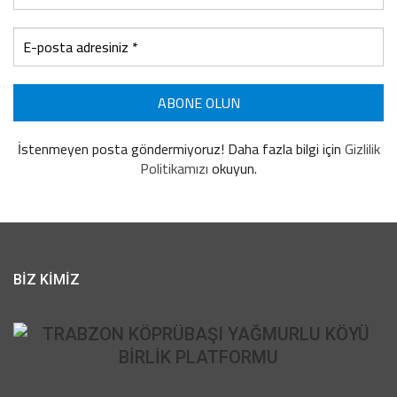
“ALTYAPI KURALLARI ESNETİLDİ, KADRO
SAYISI 35′ ÇIKTI”
İstenmeyen posta göndermiyoruz! Daha fazla bilgi için
Gizlilik
Politikamızı
okuyun.
BİZ KİMİZ
Ocak ayı sonrasında maç trafiğinin artacağını ve ligde çok
şeyin değişebileceğini kaydeden Ağaoğlu, “Bu lig özellikle ocak
ayından sonra 3-4 günde bir maç oynayacağız bir lig.